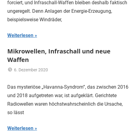
forciert, und Infraschall-Waffen bleiben deshalb faktisch
Infraschall
,
ungeregelt. Denn Anlagen der Energie-Erzeugung,
tieffrequenter
beispielsweise Windräder,
Schall
,
Waffen
,
Weiterlesen
WEA
,
Windenergie
,
Mikrowellen, Infraschall und neue
Windenergie-
Anlagen
Waffen
6. Dezember 2020
mariam
elektromagnetische
Felder
,
Das mysteriöse „Havanna-Syndrom“, das zwischen 2016
elektromagnetische
und 2018 aufgetreten war, ist aufgeklärt. Gerichtete
Wellen
,
Radiowellen waren höchstwahrscheinlich die Ursache,
EMF
,
so lässt
Erneuerbare
Energien
,
Weiterlesen
Havanna-
Syndrom
,