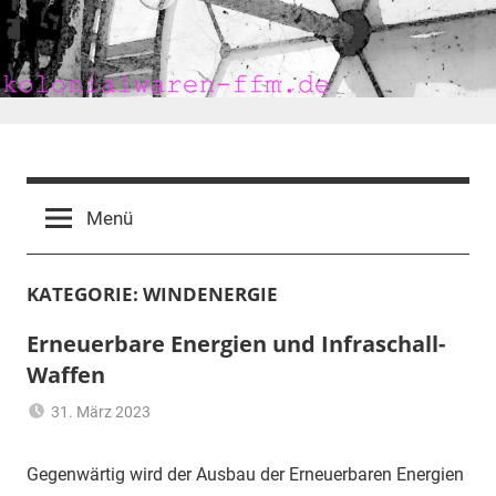
Zum
Inhalt
springen
kolonialwaren-
ffm.de
Menü
KATEGORIE:
WINDENERGIE
Erneuerbare Energien und Infraschall-
Waffen
31. März 2023
mariam
Erneuerbare
Energien
,
Gegenwärtig wird der Ausbau der Erneuerbaren Energien
Frankfurt
,