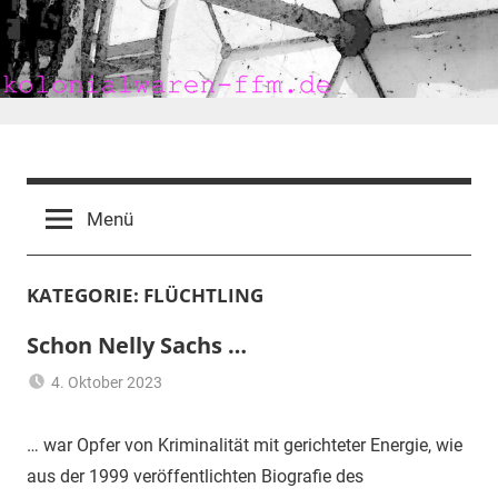
Zum
Inhalt
springen
kolonialwaren-
ffm.de
Menü
KATEGORIE:
FLÜCHTLING
Schon Nelly Sachs …
4. Oktober 2023
mariam
elektromagnetische
Felder
,
… war Opfer von Kriminalität mit gerichteter Energie, wie
EMF
,
aus der 1999 veröffentlichten Biografie des
Flüchtling
,