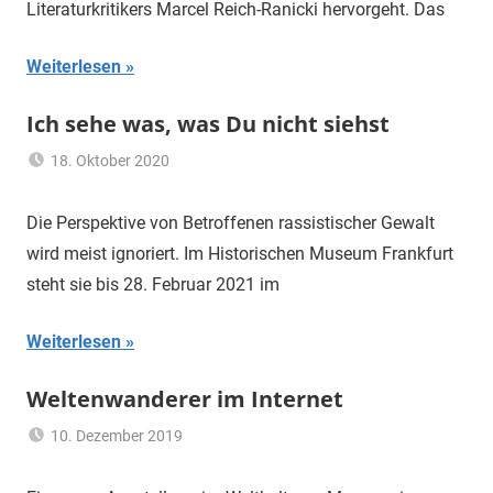
Literaturkritikers Marcel Reich-Ranicki hervorgeht. Das
institutioneller
Rassismus
,
Weiterlesen
Mikrowellen-
Waffen
,
Ich sehe was, was Du nicht siehst
Neo-
Faschismus
,
18. Oktober 2020
Neo-
mariam
Flüchtling
,
Nazis
,
Frankfurt
,
Die Perspektive von Betroffenen rassistischer Gewalt
NSU-
Heimat
,
wird meist ignoriert. Im Historischen Museum Frankfurt
Mordserie
,
Kolonialismus
,
Polizei
,
steht sie bis 28. Februar 2021 im
Migration
,
Tiefer
Porajmos
,
Staat
Weiterlesen
Rassismus
Weltenwanderer im Internet
10. Dezember 2019
mariam
Flüchtling
,
Internet
,