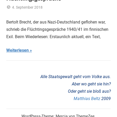
4. September 2018
mariam
Flüchtling
,
Heimat
,
Bertolt Brecht, der aus Nazi-Deutschland geflohen war,
Migrationshintergrund
,
schrieb die Flüchtingsgespräche 1940/41 im finnischen
Refeudalisierung
Exil. Beim Wiederlesen: Erstaunlich aktuell, ein Text,
Weiterlesen
Alle Staatsgewalt geht vom Volke aus.
Aber wo geht sie hin?
Oder geht sie bloß aus?
Matthias Beltz
2009
WordPress-Theme: Mercia von ThemeZee.