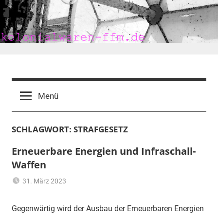
Zum
Inhalt
springen
kolonialwaren-
ffm.de
Menü
SCHLAGWORT:
STRAFGESETZ
Erneuerbare Energien und Infraschall-
Waffen
31. März 2023
mariam
Erneuerbare
Energien
,
Gegenwärtig wird der Ausbau der Erneuerbaren Energien
Frankfurt
,