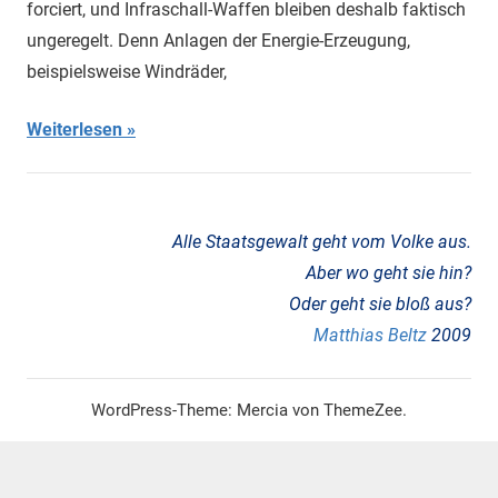
forciert, und Infraschall-Waffen bleiben deshalb faktisch
Infraschall
,
ungeregelt. Denn Anlagen der Energie-Erzeugung,
tieffrequenter
beispielsweise Windräder,
Schall
,
Waffen
,
Weiterlesen
WEA
,
Windenergie
,
Windenergie-
Anlagen
Alle Staatsgewalt geht vom Volke aus.
Aber wo geht sie hin?
Oder geht sie bloß aus?
Matthias Beltz
2009
WordPress-Theme: Mercia von ThemeZee.