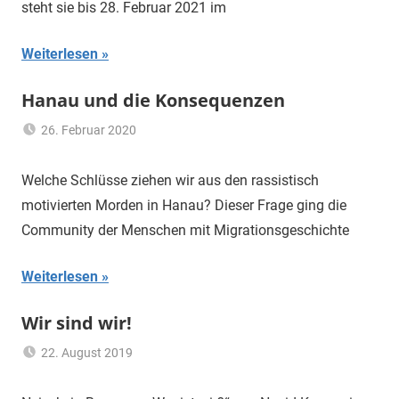
steht sie bis 28. Februar 2021 im
Migration
,
Porajmos
,
Weiterlesen
Rassismus
Hanau und die Konsequenzen
26. Februar 2020
mariam
Frankfurt
,
Heimat
,
Welche Schlüsse ziehen wir aus den rassistisch
Migrationshintergrund
,
motivierten Morden in Hanau? Dieser Frage ging die
Neo-
Community der Menschen mit Migrationsgeschichte
Nazis
,
Rassismus
Weiterlesen
Wir sind wir!
22. August 2019
mariam
Feminismus
,
Frankfurt
,