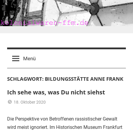
Zum
Inhalt
springen
kolonialwaren-
ffm.de
Menü
SCHLAGWORT:
BILDUNGSSTÄTTE ANNE FRANK
Ich sehe was, was Du nicht siehst
18. Oktober 2020
mariam
Flüchtling
,
Frankfurt
,
Die Perspektive von Betroffenen rassistischer Gewalt
Heimat
,
wird meist ignoriert. Im Historischen Museum Frankfurt
Kolonialismus
,