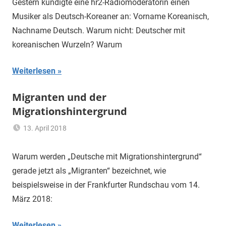
Gestern kündigte eine hr2-Radiomoderatorin einen
Vielfalt
Musiker als Deutsch-Koreaner an: Vorname Koreanisch,
Nachname Deutsch. Warum nicht: Deutscher mit
koreanischen Wurzeln? Warum
Weiterlesen
Migranten und der
Migrationshintergrund
13. April 2018
mariam
Heimat
,
Migrationshintergrund
,
Warum werden „Deutsche mit Migrationshintergrund“
Vielfalt
gerade jetzt als „Migranten“ bezeichnet, wie
beispielsweise in der Frankfurter Rundschau vom 14.
März 2018:
Weiterlesen