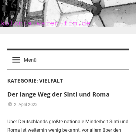
Zum
Inhalt
springen
kolonialwaren-
ffm.de
Menü
KATEGORIE:
VIELFALT
Der lange Weg der Sinti und Roma
2. April 2023
mariam
Demokratie
,
Ethnie
,
Über Deutschlands größte nationale Minderheit Sinti und
Frankfurt
,
Roma ist weiterhin wenig bekannt, vor allem über den
Heimat
,