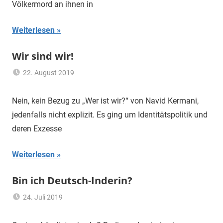
Völkermord an ihnen in
institutioneller
Rassismus
,
Weiterlesen
Kolonialismus
,
Migration
,
Wir sind wir!
Porajmos
,
Vielfalt
22. August 2019
mariam
Feminismus
,
Frankfurt
,
Nein, kein Bezug zu „Wer ist wir?“ von Navid Kermani,
Migrationshintergrund
,
jedenfalls nicht explizit. Es ging um Identitätspolitik und
Religion
,
deren Exzesse
Vielfalt
Weiterlesen
Bin ich Deutsch-Inderin?
24. Juli 2019
mariam
Ethnie
,
Migrationshintergrund
,