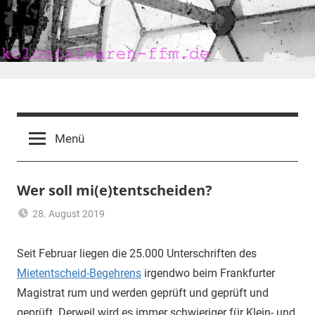
Zum
Inhalt
springen
kolonialwaren-
ffm.de
Menü
Wer soll mi(e)tentscheiden?
28. August 2019
mariam
Frankfurt
,
Mieten
,
Seit Februar liegen die 25.000 Unterschriften des
Mietentscheid
,
Mietentscheid-Begehrens
irgendwo beim Frankfurter
Wohnen
Magistrat rum und werden geprüft und geprüft und
geprüft. Derweil wird es immer schwieriger für Klein- und