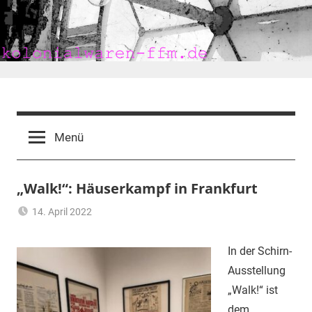
Zum
Inhalt
springen
kolonialwaren-
ffm.de
Menü
„Walk!“: Häuserkampf in Frankfurt
14. April 2022
mariam
Frankfurt
,
Wohnen
In der Schirn-
Ausstellung
„Walk!“ ist
dem