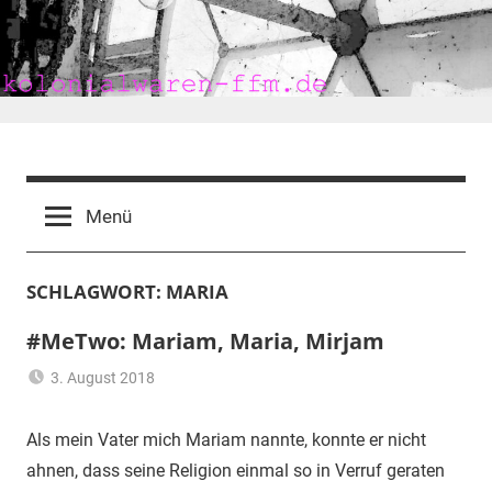
Zum
Inhalt
springen
kolonialwaren-
ffm.de
Menü
SCHLAGWORT:
MARIA
#MeTwo: Mariam, Maria, Mirjam
3. August 2018
mariam
Frankfurt
,
Heimat
,
Als mein Vater mich Mariam nannte, konnte er nicht
Migrationshintergrund
,
ahnen, dass seine Religion einmal so in Verruf geraten
NSU-