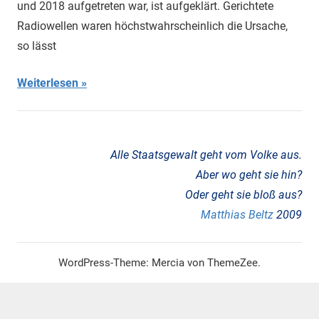
und 2018 aufgetreten war, ist aufgeklärt. Gerichtete
Wellen
,
Radiowellen waren höchstwahrscheinlich die Ursache,
EMF
,
so lässt
Erneuerbare
Energien
,
Weiterlesen
Havanna-
Syndrom
,
Infraschall
,
Mikrowellen
,
Mobilfunk
,
Alle Staatsgewalt geht vom Volke aus.
Tiefer
Aber wo geht sie hin?
Staat
,
Oder geht sie bloß aus?
tieffrequenter
Matthias Beltz
2009
Schall
,
Waffen
,
WEA
,
WordPress-Theme: Mercia von ThemeZee.
Windenergie
,
Windenergie-
Anlagen