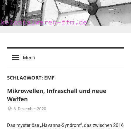
Zum
Inhalt
springen
kolonialwaren-
ffm.de
Menü
SCHLAGWORT:
EMF
Mikrowellen, Infraschall und neue
Waffen
6. Dezember 2020
mariam
elektromagnetische
Felder
,
Das mysteriöse „Havanna-Syndrom“, das zwischen 2016
elektromagnetische