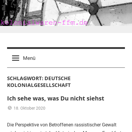
Zum
Inhalt
springen
kolonialwaren-
ffm.de
Menü
SCHLAGWORT:
DEUTSCHE
KOLONIALGESELLSCHAFT
Ich sehe was, was Du nicht siehst
18. Oktober 2020
mariam
Flüchtling
,
Frankfurt
,
Die Perspektive von Betroffenen rassistischer Gewalt
Heimat
,