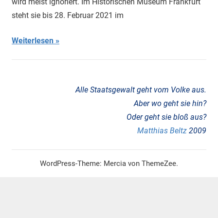
wird meist ignoriert. Im Historischen Museum Frankfurt
Kolonialismus
,
steht sie bis 28. Februar 2021 im
Migration
,
Porajmos
,
Weiterlesen
Rassismus
Alle Staatsgewalt geht vom Volke aus.
Aber wo geht sie hin?
Oder geht sie bloß aus?
Matthias Beltz
2009
WordPress-Theme: Mercia von ThemeZee.