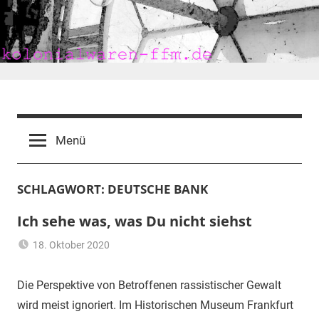
Zum
Inhalt
springen
kolonialwaren-
ffm.de
Menü
SCHLAGWORT:
DEUTSCHE BANK
Ich sehe was, was Du nicht siehst
18. Oktober 2020
mariam
Flüchtling
,
Frankfurt
,
Die Perspektive von Betroffenen rassistischer Gewalt
Heimat
,
wird meist ignoriert. Im Historischen Museum Frankfurt
Kolonialismus
,