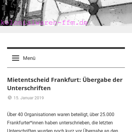
Zum
Inhalt
springen
kolonialwaren-
ffm.de
Menü
Mietentscheid Frankfurt: Übergabe der
Unterschriften
15. Januar 2019
mariam
Frankfurt
,
Mieten
,
Über 40 Organisationen waren beteiligt, über 25.000
Wohnen
Frankfurter*innen haben unterschrieben, die letzten
Unterschriften wurden noch kurz vor Übergabe an den