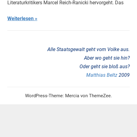
Literaturkritikers Marcel Reich-Ranicki hervorgeht. Das
institutioneller
Rassismus
,
Weiterlesen
Mikrowellen-
Waffen
,
Neo-
Faschismus
,
Alle Staatsgewalt geht vom Volke aus.
Neo-
Nazis
,
Aber wo geht sie hin?
NSU-
Oder geht sie bloß aus?
Mordserie
,
Matthias Beltz
2009
Polizei
,
Tiefer
Staat
WordPress-Theme: Mercia von ThemeZee.