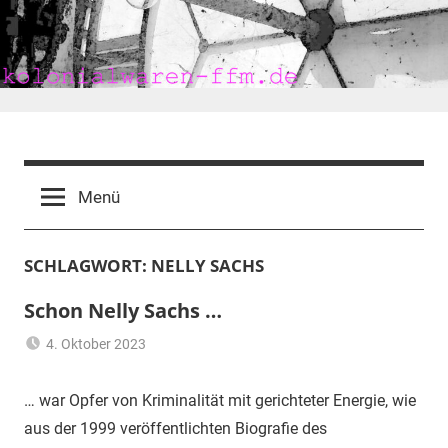
Zum
Inhalt
springen
kolonialwaren-
ffm.de
Menü
SCHLAGWORT:
NELLY SACHS
Schon Nelly Sachs …
4. Oktober 2023
mariam
elektromagnetische
Felder
,
… war Opfer von Kriminalität mit gerichteter Energie, wie
EMF
,
aus der 1999 veröffentlichten Biografie des
Flüchtling
,