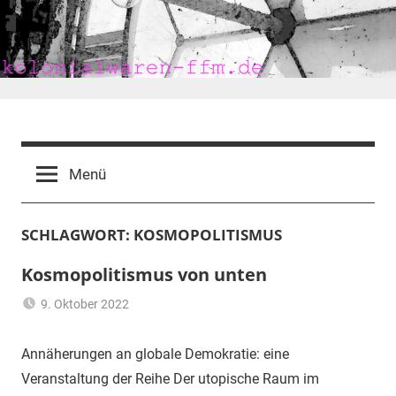
Zum
Inhalt
springen
kolonialwaren-
ffm.de
Menü
SCHLAGWORT:
KOSMOPOLITISMUS
Kosmopolitismus von unten
9. Oktober 2022
mariam
Demokratie
,
Imperialer
Annäherungen an globale Demokratie: eine
Konsum
,
Veranstaltung der Reihe Der utopische Raum im
Kapitalismus
,