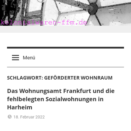
Zum
Inhalt
springen
kolonialwaren-
ffm.de
Menü
SCHLAGWORT:
GEFÖRDERTER WOHNRAUM
Das Wohnungsamt Frankfurt und die
fehlbelegten Sozialwohnungen in
Harheim
18. Februar 2022
mariam
Sozialwohnung
,
Wohnen