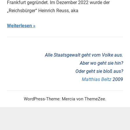
Frankfurt gegründet. Im Dezember 2022 wurde der
Neo-
„Reichsbürger“ Heinrich Reuss, aka
Faschismus
,
NSU-
Weiterlesen
Mordserie
,
Refeudalisierung
Alle Staatsgewalt geht vom Volke aus.
Aber wo geht sie hin?
Oder geht sie bloß aus?
Matthias Beltz
2009
WordPress-Theme: Mercia von ThemeZee.