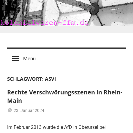
Zum
Inhalt
springen
kolonialwaren-
ffm.de
Menü
SCHLAGWORT:
ASVI
Rechte Verschwörungsszenen in Rhein-
Main
23. Januar 2024
mariam
Demokratie
,
Frankfurt
,
Im Februar 2013 wurde die AfD in Oberursel bei
Kapitalismus
,