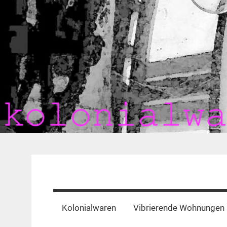
Zum
Inhalt
springen
kolonialwaren-
ffm.de
Kolonialwaren
Vibrierende Wohnungen