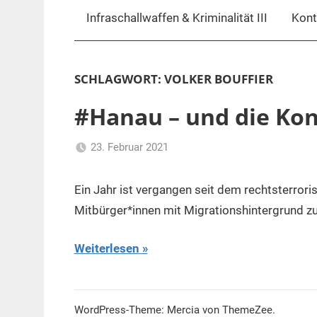
Infraschallwaffen & Kriminalität III
Kont
SCHLAGWORT:
VOLKER BOUFFIER
#Hanau – und die Ko
23. Februar 2021
mariam
Hanau-
Attentat
,
Ein Jahr ist vergangen seit dem rechtsterror
institutioneller
Mitbürger*innen mit Migrationshintergrund zu
Rassismus
,
Migrationshintergrund
,
Weiterlesen
Neo-
Nazis
,
NSU-
WordPress-Theme: Mercia von ThemeZee.
Komplex
,