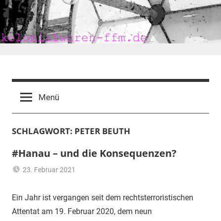
Zum
Inhalt
springen
kolonialwaren-
ffm.de
Menü
SCHLAGWORT:
PETER BEUTH
#Hanau – und die Konsequenzen?
23. Februar 2021
mariam
Hanau-
Attentat
,
Ein Jahr ist vergangen seit dem rechtsterroristischen
institutioneller
Attentat am 19. Februar 2020, dem neun
Rassismus
,