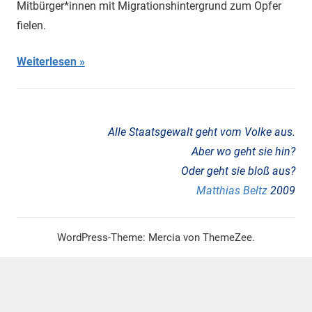
Mitbürger*innen mit Migrationshintergrund zum Opfer
Migrationshintergrund
,
fielen.
Neo-
Nazis
,
Weiterlesen
NSU-
Komplex
,
NSU-
Mordserie
,
Rassismus
,
Alle Staatsgewalt geht vom Volke aus.
Waffen
Aber wo geht sie hin?
Oder geht sie bloß aus?
Matthias Beltz
2009
WordPress-Theme: Mercia von ThemeZee.